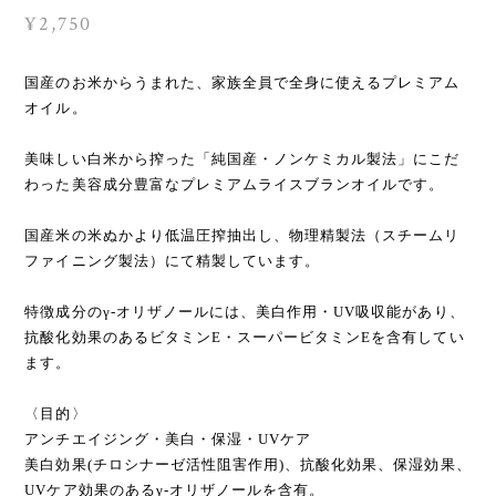
¥2,750
国産のお米からうまれた、家族全員で全身に使えるプレミアム
オイル。
美味しい白米から搾った「純国産・ノンケミカル製法」にこだ
わった美容成分豊富なプレミアムライスブランオイルです。
国産米の米ぬかより低温圧搾抽出し、物理精製法（スチームリ
ファイニング製法）にて精製しています。
特徴成分のγ-オリザノールには、美白作用・UV吸収能があり、
抗酸化効果のあるビタミンE・スーパービタミンEを含有してい
ます。
〈目的〉
アンチエイジング・美白・保湿・UVケア
美白効果(チロシナーゼ活性阻害作用)、抗酸化効果、保湿効果、
UVケア効果のあるγ-オリザノールを含有。