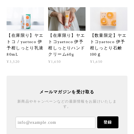
【在庫限り】ヤエ
【在庫限り】ヤエ
【数量限定】ヤエ
トコ / yaetoco 伊
トコyaetoco 伊予
トコyaetoco 伊予
予柑しっとり乳液
柑しっとりハンド
柑しっとり石鹸
80mL
クリーム60g
100ｇ
¥3,520
¥1,650
¥1,650
メールマガジンを受け取る
新商品やキャンペーンなどの最新情報をお届けいたしま
す。
登録