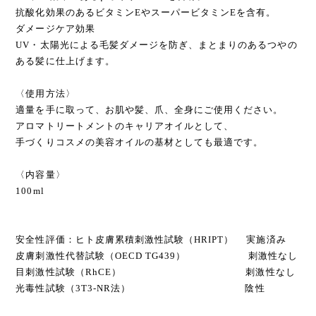
抗酸化効果のあるビタミンEやスーパービタミンEを含有。
ダメージケア効果
UV・太陽光による毛髪ダメージを防ぎ、まとまりのあるつやの
ある髪に仕上げます。
〈使用方法〉
適量を手に取って、お肌や髪、爪、全身にご使用ください。
アロマトリートメントのキャリアオイルとして、
手づくりコスメの美容オイルの基材としても最適です。
〈内容量〉
100ml
安全性評価：ヒト皮膚累積刺激性試験（HRIPT） 実施済み
皮膚刺激性代替試験（OECD TG439） 刺激性なし
目刺激性試験（RhCE） 刺激性なし
光毒性試験（3T3-NR法） 陰性