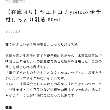
【在庫限り】ヤエトコ / yaetoco 伊予
柑しっとり乳液 80mL
¥3,520
甘くやさしい伊予柑が香る、しっとり潤う乳液
無茶々園の生産者が育てた伊予柑の果皮から、水蒸気蒸留法で
抽出した精油と、その副産物である蒸留水を使用した、自然の
香りを感じられる乳液です。
「畑でできたものを余すことなく」をコンセプトに、果皮を活
かしたアップサイクルなアイテムです。
さらに、保湿成分としてみかんの花から採れたはちみつや、ホ
ホバ種子油・スクワランなどの植物由来オイルを配合。肌なじ
みがよく、うるおい感にこだわった乳液です。
数量