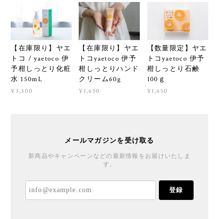
【在庫限り】ヤエ
【在庫限り】ヤエ
【数量限定】ヤエ
トコ / yaetoco 伊
トコyaetoco 伊予
トコyaetoco 伊予
予柑しっとり化粧
柑しっとりハンド
柑しっとり石鹸
水 150mL
クリーム60g
100ｇ
¥3,300
¥1,650
¥1,650
メールマガジンを受け取る
新商品やキャンペーンなどの最新情報をお届けいたしま
す。
登録