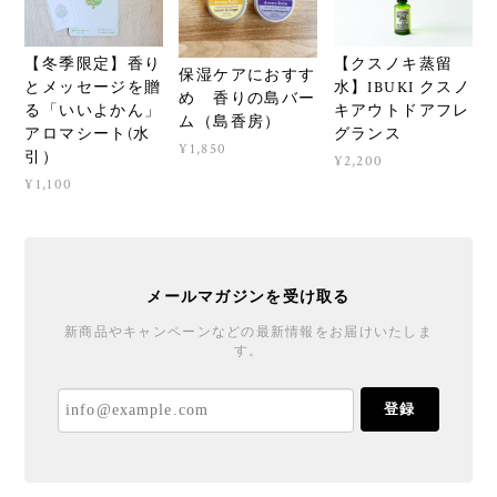
【クスノキ蒸留
【冬季限定】香り
保湿ケアにおすす
水】IBUKI クスノ
とメッセージを贈
め 香りの島バー
キアウトドアフレ
る「いいよかん」
ム（島香房）
グランス
アロマシート(水
¥1,850
引）
¥2,200
¥1,100
メールマガジンを受け取る
新商品やキャンペーンなどの最新情報をお届けいたしま
す。
登録