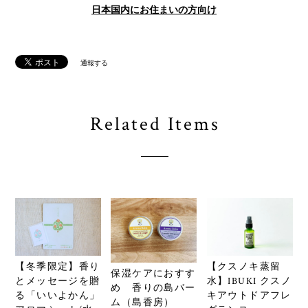
日本国内にお住まいの方向け
通報する
Related Items
【クスノキ蒸留
【冬季限定】香り
保湿ケアにおすす
水】IBUKI クスノ
とメッセージを贈
め 香りの島バー
キアウトドアフレ
る「いいよかん」
ム（島香房）