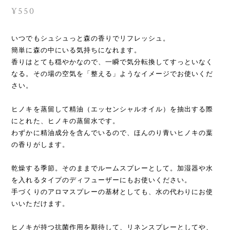
¥550
いつでもシュシュっと森の香りでリフレッシュ。
簡単に森の中にいる気持ちになれます。
香りはとても穏やかなので、一瞬で気分転換してすっといなく
なる。その場の空気を「整える」ようなイメージでお使いくだ
さい。
ヒノキを蒸留して精油（エッセンシャルオイル）を抽出する際
にとれた、ヒノキの蒸留水です。
わずかに精油成分を含んでいるので、ほんのり青いヒノキの葉
の香りがします。
乾燥する季節。そのままでルームスプレーとして。加湿器や水
を入れるタイプのディフューザーにもお使いください。
手づくりのアロマスプレーの基材としても、水の代わりにお使
いいただけます。
ヒノキが持つ抗菌作用を期待して、リネンスプレーとしてや、